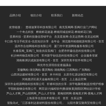
面包和生果，有助于孩子一天的龙马精神。午餐则要千
般化，主食以杂粮饭为主，搭配适量的瘦肉、鱼类和崭
新蔬菜，确保养分全面。举例，可聘请鸡肉炒西兰花、
番茄龙利鱼、紫菜蛋花汤等，既可口又健康。 限时优
品牌介绍
项目介绍
联系我们
新闻动态
惠 全自动检测清理僵尸粉 晚餐提出清淡易消化，幸免
浓重，不错聘请小米粥、清蒸鱼、炒时蔬等。同期，留
友情链接：
楚雄迪莱菲科技有限公司
南充泵阀网-泵阀行业门户网站
意范围盐分和糖分
一个奇点科技
桦南鲜花速递-桦南同城送鲜花-桦南鲜花订购
坚果科技 - 坚果科技微信营销平台
含灵星座网-含灵运势网-含灵运程网
卡口袋-专注手机安全-信息知识分享
金年会
湖北随州柏德能源有限公司 - 首页
温州市合创网络科技有限公司
厦门市中资源网络服务有限公司
长春泵阀_泵阀门_制造供应泵阀门
合肥市怀藤信息科技有限公司
长沙神州物流有限公司
常州新宇创信息科技有限公司
企业服务管家
湖南株洲识成旅游有限公司 - 首页
深圳市美羊软件有限公司
和光市生涯現役促進協議会
安徽陶粒-湖北陶粒-重庆陶粒-湖南陶粒-江西陶粒-广东陶粒-
山西润达建材有限公司 - 首页
米卡科技
太原市红源达物贸有限公司
河南惠济区易天金融有限公司 - 首页
上上嘉品官网
深圳市金稻源网络科技有限公司
轩睿科技的分享 - 漳平电脑维修|监控维护维修
平阳欧能钢业有限公司
网页设计|编程软件|数据恢复|朝阳区网站设计学校
芦山人才网_芦山招聘网_芦山人才市场
黄梅招聘网-黄梅英才网-黄梅人才网
上海居享信息技术有限公司
首页
生辰运势
冒险岛sf_「江苏泰利达新材料股份有限公司」
沁阳市聚宝隆商贸有限公司