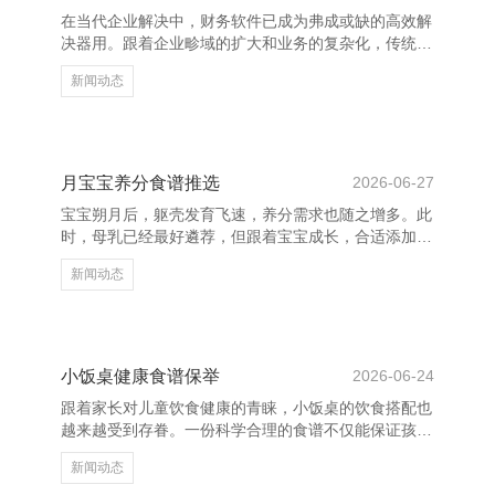
时无刻的守候与交融。 “你不在的时分，我学会了矍
在当代企业解决中，财务软件已成为弗成或缺的高效解
铄；你转头的时分，我学会了帮忙。”这是一段情谊中
决器用。跟着企业畛域的扩大和业务的复杂化，传统的
最确实的心声，亦然
手工记账现象已难以满足平时财务解决的需求。而财务
新闻动态
软件通过自动化、智能化的功能，匡助企业擢升财务解
决后果，镌汰差错率，提高方案准确性。 领先，财务
软件概况罢了数据的快速处理与分析。它概况自动完成
账务录入、笔据生成、报表编制等责任，减少东谈主工
操作的本领和差错概率。同期，系统还能对财务数据进
月宝宝养分食谱推选
2026-06-27
行多维度分析，为企业提供实时、准确的财务信息，便
宝宝朔月后，躯壳发育飞速，养分需求也随之增多。此
于解决者作念出科学方案。 其次，财务软件具备简易
时，母乳已经最好遴荐，但跟着宝宝成长，合适添加辅
的数据安全性和可追
食有助于补充养分、促进消化系统发育。 最初，提议
新闻动态
从单一食材启动，如米粉、蛋黄泥等，不雅察宝宝是否
过敏。米粉富含铁和碳水化合物，稳妥首次添加；蛋黄
则含有丰富的卵白质和维生素，可适量引入。 其次，
蔬菜泥和生果泥亦然可以的遴荐。胡萝卜、南瓜、菠菜
等蔬菜富含维生素和膳食纤维，有助于宝宝肠谈健康；
小饭桌健康食谱保举
2026-06-24
苹果、香蕉等生果则能提供自然糖分和维生素，促进食
跟着家长对儿童饮食健康的青睐，小饭桌的饮食搭配也
欲。 限时优惠 全自动检测清理僵尸粉 此外，要详确食
越来越受到存眷。一份科学合理的食谱不仅能保证孩子
品的质料，由稀
的养分平衡，还能促进他们的健康成长。 领先，早餐
新闻动态
应留意卵白质和膳食纤维的摄入，如鸡蛋、牛奶、全麦