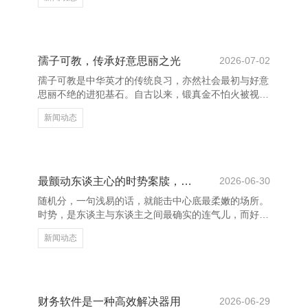
天跳动少许点”是许多小学生的座右铭。它浅显却潜
入，指示孩子们不要急于求成，而是要抛头出头，从点
滴作念起。学习上，哪怕仅仅多背一个单词、多作念一
齐题，齐是跳动；生存中，学会整理书包、主动匡助同
学，亦然成长的贯通。 “坚合手便是告成”亦然许多孩子
孺子可教，传承好意思丽之光
2026-07-02
心爱的座右铭。在学习中际遇费事时，这句话能让他们
孺子可教是中华英才的传统良习，亦然社会最初与好意
不轻言烧毁。比如写功课时合计难，但坚合手下去，就
思丽不绝的进犯基石。自古以来，锻真金不怕火被视为
能克服；体育磨
立国之本，而教师则是传播学问、启迪机灵的引路东谈
新闻动态
主。从“程门立雪”的典故到“一日为师，终生为父”的古
训，无不体现出东谈主们对教师的尊敬与感恩。 限时
优惠 全自动检测清理僵尸粉 在当代社会，锻真金不怕
火的进犯性愈发突显。教师不仅是学问的传授者，更是
东谈主格的塑造者和价值不雅的带领者。他们用机灵点
最颤动东谈主心的时势案牍，以内。
2026-06-30
亮学生的翌日，用爱心呵护学生成长。因此，尊重教
随机分，一句浅易的话，就能击中心底最柔嫩的场所。
师、兴趣锻真金不怕火，不仅是一种谈德条款，更是鼓
时势，是东谈主与东谈主之间最确实的连气儿，而好的
舞社会发展的能
案牍，延续能叫醒咱们内心深处的共识。 “你是我半夜
新闻动态
里的一盏灯，照亮我前行的路。”这句话，大略凡俗，
却让东谈主感受到仁爱与但愿。在落索的日子里，一句
情切的言语，足以让咱们从头隆盛。 “已经认为，爱是
雷厉风行的誓词，自后才领悟，爱是量入为用的追
随。”糊口中的爱，不一定是感天动地的猖厥，而是无
财务软件是一种高效解决器用
2026-06-29